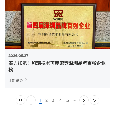
2026.05.27
实力加冕！科瑞技术再度荣登深圳品牌百强企业
榜
了解更多
1
2
3
4
5
···