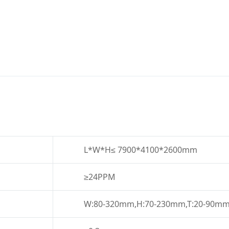
L*W*H≤ 7900*4100*2600mm
≥24PPM
W:80-320mm,H:70-230mm,T:20-90m