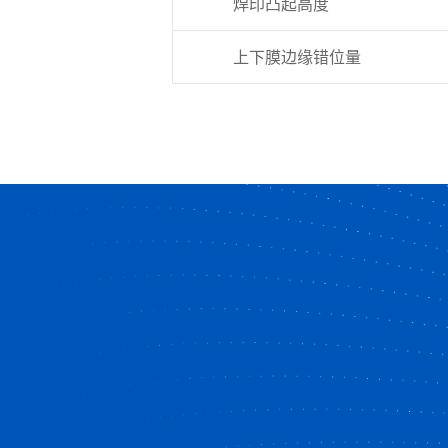
焊印凸起高度
上下膜边缘错位量