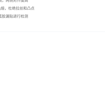
高，两侧对齐度高
行热熔，杜绝拉丝和凸点
蓝胶漏贴进行检测