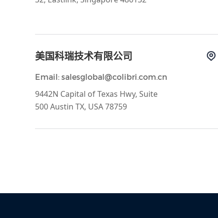
美国科瑞技术有限公司
Email: salesglobal@colibri.com.cn
9442N Capital of Texas Hwy, Suite
500 Austin TX, USA 78759