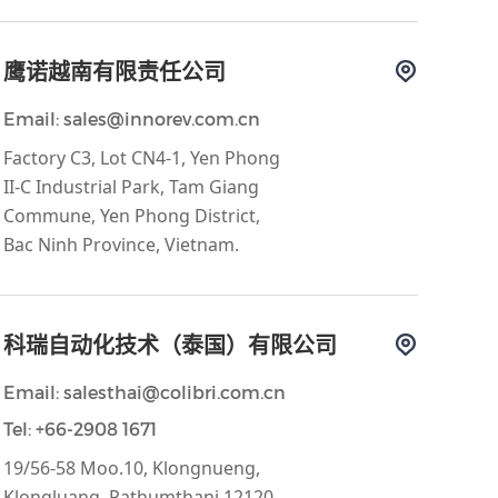
鹰诺越南有限责任公司
Email: sales@innorev.com.cn
Factory C3, Lot CN4-1, Yen Phong
II-C Industrial Park, Tam Giang
Commune, Yen Phong District,
Bac Ninh Province, Vietnam.
科瑞自动化技术（泰国）有限公司
Email: salesthai@colibri.com.cn
Tel: +66-2908 1671
19/56-58 Moo.10, Klongnueng,
Klongluang, Pathumthani 12120,