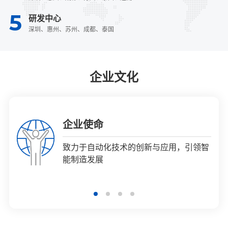
5
研发中心
深圳、惠州、苏州、成都、泰国
企业文化
企业使命
核心价值观
企业使命
宣传语
企业愿景
宣传语
致力于自动化技术的创新与应用，引领智
厚德精技 惟实励新
致力于自动化技术的创新与应用，引领智
科瑞技术，成就智造典范
让制造更简单，让工作更美好
科瑞技术，成就智造典范
能制造发展
相知相友 任责力行
能制造发展