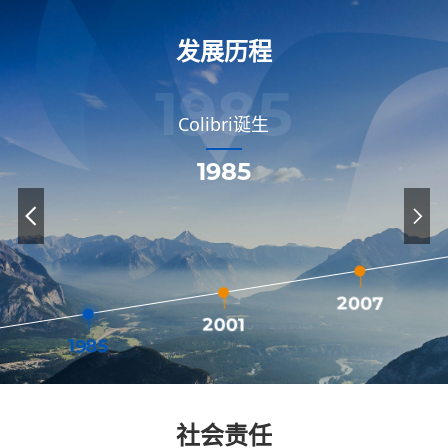
发展历程
1985
科瑞自动化技术（苏州）有限公司
A股主板上市，股票代码：002957
深圳市科瑞技术新能源有限公司
科瑞精密（新加坡）有限公司
移动终端行业自动化业务
成都市鹰诺实业有限公司
医疗健康行业自动化业务
鹰诺越南有限责任公司
科瑞新能源产业园落成
科瑞智造产业园落成
成就下一个智造典范
科瑞技术成立
Colibri诞生
科瑞精密（新加坡）有限公司马来西亚办事处
收购 惠州市鼎力智能科技有限公司
科瑞自动化技术（泰国）有限公司
科瑞（苏州）产业园落成
新能源行业自动化业务
硬盘行业自动化业务
物流行业自动化业务
1985
鹰诺国际（香港）有限公司
汽车行业自动化业务
2007
2001
1985
社会责任