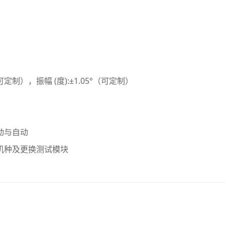
定制），振幅 (度):±1.05°（可定制）
动与自动
机种及更换测试模块