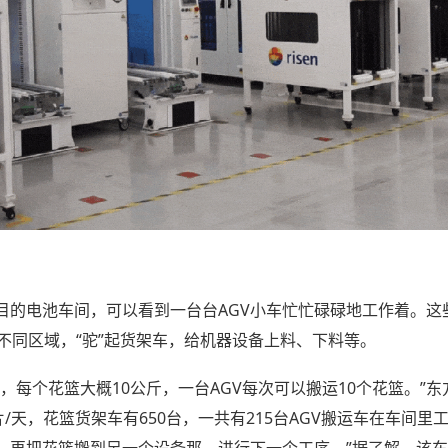
目的电池车间，可以看到一台台AGV小车忙忙碌碌地工作着。这些
不同区域，“驼”起货架车，给机器设备上料、下料等。
，每个花篮大概10公斤，一台AGV每次可以搬运10个花篮。”
/天，花篮货架车有650台，一共有215台AGV搬运车在车间里
再把花篮搬到另一个设备那，进行下一个工序。”据了解，该车间