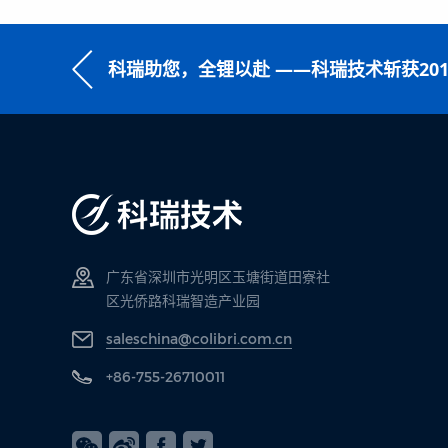
广东省深圳市光明区玉塘街道田寮社
区光侨路科瑞智造产业园
saleschina@colibri.com.cn
+86-755-26710011